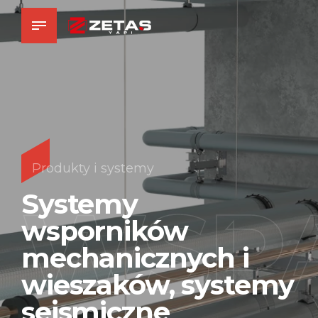
Produkty i systemy
WSPA
Systemy
wsporników
mechanicznych i
wieszaków, systemy
sejsmiczne