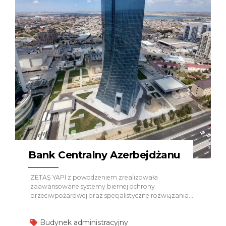
bezpieczeństwa.
System Detekcji Płomienia –
Honeywell Wdrożono wysokowydajną technologię
detekcji płomienia zdolną do identyfikacji zagrożeń
pożarowych w...
Bank Centralny Azerbejdżanu
ZETAŞ YAPI z powodzeniem zrealizowała
zaawansowane systemy biernej ochrony
przeciwpożarowej oraz specjalistyczne rozwiązania
systemowe dla Central Bank of Azerbaijan,
zapewniając bezpieczeństwo konstrukcyjne, trwałość
Budynek administracyjny
oraz zgodność z międzynarodowymi standardami.