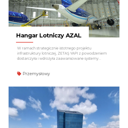
w celu zapewnienia ciągłego nadzoru, świadomości
sytuacyjnej oraz bezpieczeństwa obwodowego na
całym obszarze projektu.
System Alarmu
Pożarowego –...
Hangar Lotniczy AZAL
W ramach strategicznie istotnego projektu
infrastruktury lotniczej, ZETAŞ YAPI z powodzeniem
dostarczyła i wdrożyła zaawansowane systemy
bezpieczeństwa pożarowego oraz gaszenia pożaru
dla Hangaru Lotniczego AZAL, zapewniając
Przemysłowy
maksymalną ochronę, ciągłość operacyjną oraz pełną
zgodność z międzynarodowymi standardami
lotniczymi i przeciwpożarowymi. W zakresie projektu
ZETAŞ YAPI zrealizowała następujące systemy:
System Alarmu Pożarowego – Honeywell
Dostarczono inteligentne, adresowalne rozwiązania
wykrywania pożaru i alarmowania zaprojektowane
specjalnie dla hangarów o dużej rozpiętości. System
zapewnia wczesne wykrywanie zagrożeń, szybką
reakcję, scentralizowany monitoring oraz
bezproblemową integrację z innymi systemami