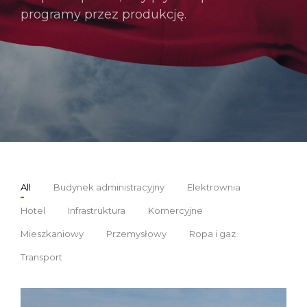
programy przez produkcję.
All
Budynek administracyjny
Elektrownia
Hotel
Infrastruktura
Komercyjne
Mieszkaniowy
Przemysłowy
Ropa i gaz
Transport