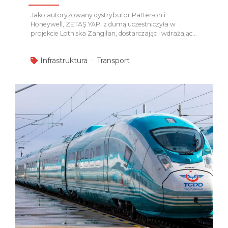
Jako autoryzowany dystrybutor Patterson i
Honeywell, ZETAŞ YAPI z dumą uczestniczyła w
projekcie Lotniska Zangilan, dostarczając i wdrażając
kluczowe systemy ochrony przeciwpożarowej oraz
bezpieczeństwa życia w pełnej zgodności z
Infrastruktura
Transport
międzynarodowymi standardami. W ramach tego
strategicznie istotnego projektu infrastrukturalnego
ZETAŞ YAPI z powodzeniem zrealizowała:
Systemy
Pomp Pożarowych – Patterson Zapewniono
niezawodne i wysokowydajne zasilanie wodne dla
systemów przeciwpożarowych, wspierające szybką i
skuteczną reakcję w sytuacjach awaryjnych.
System Alarmu Pożarowego – Honeywell
Dostarczono zaawansowane rozwiązania
wykrywania, monitorowania oraz wczesnego
ostrzegania w celu zwiększenia bezpieczeństwa
pasażerów i niezawodności operacyjnej.
System
Gaszenia FM-200 – Honeywell Zabezpieczono
krytyczne i wysokowartościowe obszary techniczne
przy...