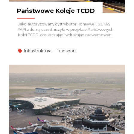
Państwowe Koleje TCDD
Jako autoryzowany dystrybutor Honeywell, ZETAŞ
YAPI z dumą uczestniczyła w projekcie Państwowych
Kolei TCDD, dostarczając i wdrażając zaawansowane
systemy bezpieczeństwa, ochrony oraz komunikacji
w pełnej zgodności z międzynarodowymi
Infrastruktura
Transport
standardami. W ramach tego strategicznie ważnego
projektu infrastruktury kolejowej ZETAŞ YAPI z
powodzeniem zrealizowała następujące systemy:
System Kontroli Dostępu – Honeywell Zapewniono
bezpieczny i kontrolowany dostęp do obszarów
krytycznych, zwiększając bezpieczeństwo operacyjne
oraz ochronę infrastruktury.
Systemy CCTV –
Honeywell Dostarczono rozwiązania monitoringu
wizyjnego w wysokiej rozdzielczości dla ciągłego
nadzoru, zapobiegania incydentom oraz zwiększenia
bezpieczeństwa pasażerów.
System Alarmu
Pożarowego – Honeywell Wdrożono niezawodne
systemy wykrywania pożaru i wczesnego ostrzegania
w celu...