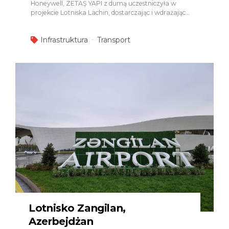
Honeywell, ZETAŞ YAPI z dumą uczestniczyła w
projekcie Lotniska Lachin, dostarczając i wdrażając
kluczowe systemy bezpieczeństwa pożarowego oraz
ochrony życia zgodnie z międzynarodowymi
Infrastruktura
Transport
standardami. W ramach tego strategicznie ważnego
projektu infrastrukturalnego ZETAŞ YAPI z
powodzeniem zrealizowała:
Systemy Pomp
Pożarowych – Patterson Zapewniono niezawodne i
wysokowydajne zasilanie wodne dla systemów
przeciwpożarowych na potrzeby sytuacji awaryjnych.
System Alarmu Pożarowego – Honeywell
Dostarczono zaawansowane rozwiązania
wykrywania, monitorowania oraz wczesnego
ostrzegania w celu zwiększenia bezpieczeństwa
pasażerów i operacji lotniskowych.
System
Gaszenia FM-200 – Honeywell Zabezpieczono
wrażliwe i wysokowartościowe obszary techniczne
przy użyciu technologii gaszenia czystym środkiem
gaśniczym....
Lotnisko Zangilan,
Azerbejdżan