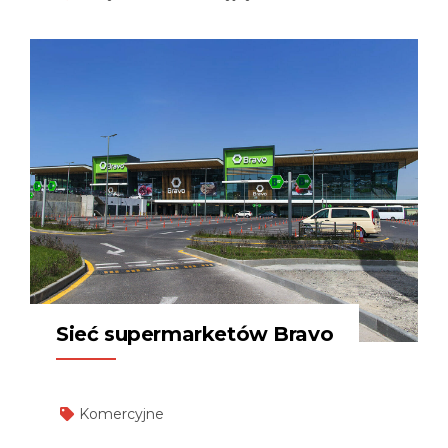
Zakres prac: • Systemy ogniochronne SFRM – Promat
• Pęczniejące systemy ogniochronne – Hempel •
Systemy Fire Stop – Protecta • Powłoki antykorozyjne
– Hempel • Systemy przeciwpyłowe – Weber •
Robotyczne regały grawitacyjne i rozwiązania
cyfrowe Kompleksowe i ukierunkowane na
bezpieczeństwo podejście dla prestiżowego projektu
infrastrukturalnego.
Sieć supermarketów Bravo
Komercyjne