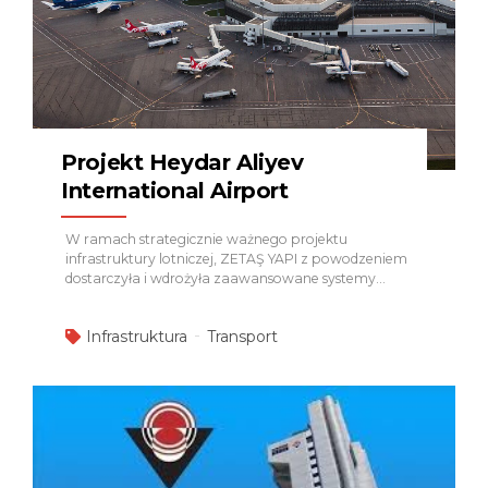
Projekt Heydar Aliyev
International Airport
W ramach strategicznie ważnego projektu
infrastruktury lotniczej, ZETAŞ YAPI z powodzeniem
dostarczyła i wdrożyła zaawansowane systemy
bezpieczeństwa oraz monitoringu, zapewniając
wysoki poziom ochrony, kontroli operacyjnej oraz
Infrastruktura
Transport
zgodność z międzynarodowymi standardami
lotniczymi. W zakresie projektu ZETAŞ YAPI
zrealizowała następujące systemy:
Systemy
Kontroli Dostępu – #Honeywell Zapewniono
bezpieczne i scentralizowane zarządzanie dostępem
do stref ograniczonego i krytycznego dostępu,
umożliwiając kontrolowany przepływ personelu,
zwiększone bezpieczeństwo oraz efektywność