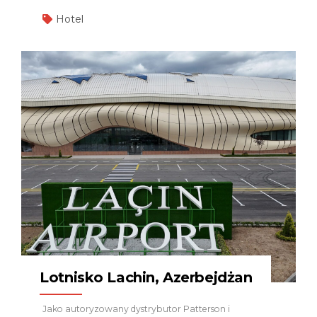
Elektryczne Systemy Passive Firestop 🛡 Systemy
Hotel
Ochrony Ogniochronnej Konstrukcji Stalowych
Automatyczny Gazowy System Gaszenia FM-200
Wszystkie rozwiązania zostały zaprojektowane i
wdrożone zgodnie z międzynarodowymi
standardami, aby zapewnić najwyższy poziom
bezpieczeństwa i ochrony obiektu. Jako ZETAŞ Yapı
nadal dostarczamy niezawodne, certyfikowane i
zrównoważone rozwiązania ochrony
przeciwpożarowej dla hoteli, obiektów
przemysłowych oraz infrastruktury publicznej o
najwyższych wymaganiach bezpieczeństwa.
Lotnisko Lachin, Azerbejdżan
Jako autoryzowany dystrybutor Patterson i