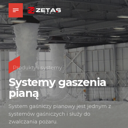
FOA
Produkty i systemy
Systemy gaszenia
pianą
System gaśniczy pianowy jest jednym z
systemów gaśniczych i służy do
zwalczania pożaru.