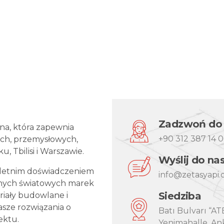
6
9
7
0
8
9
0
Zadzwoń do
jna, która zapewnia
+90 312 387 14 
ch, przemysłowych,
 Tbilisi i Warszawie.
Wyślij do na
oletnim doświadczeniem
info@zetasyapi
nych światowych marek
Siedziba
iały budowlane i
asze rozwiązania o
Batı Bulvarı “ATB
ektu.
Yenimahalle, Ank