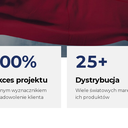
7
7
2
8
8
0
3
9
9
1
4
0
0
%
2
5
+
3
6
kces projektu
Dystrybucja
4
7
nym wyznacznikiem
Wiele światowych mare
zadowolenie klienta
ich produktów
5
8