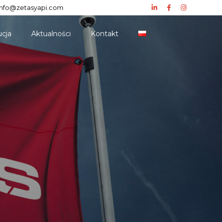
info@zetasyapi.com
0
ucja
Aktualności
Kontakt
1
2
3
4
0
5
1
6