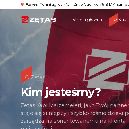
Adres
Yeni Bağlıca Mah. Zirve Cad. No:76-B D:4 Etimes
Strona główna
О Nas
O Na
O Zetas
Kim jesteśmy?
Zetas Yapi Malzemeleri, jako Twój partne
staje się silniejszy i szybko rośnie dzięki 
0
zarządzania zorientowanemu na klienta
na inżynierii.