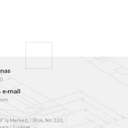
9
0
 nas
00
s e-mail
.com
” İş Merkezi, I Blok, No: 220,
ara / Türkiye