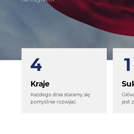
1
2
3
0
4
1
5
2
Kraje
Su
6
3
Każdego dnia staramy się
Głów
pomyślnie rozwijać
jest 
7
4