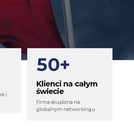
2
7
3
8
4
9
5
0
+
6
Klienci na całym
świecie
7
k i
Firma skupiona na
globalnym networkingu
8