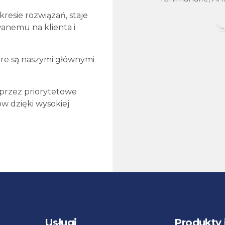
kresie rozwiązań, staje
owanemu na klienta i
óre są
naszymi głównymi
oprzez priorytetowe
w dzięki wysokiej
Usługi
Produkty 