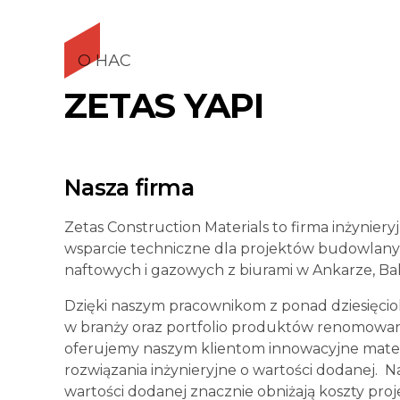
8
5
9
6
О НАС
0
7
ZETAS YAPI
8
Nasza firma
9
Zetas Construction Materials to firma inżyniery
wsparcie techniczne dla projektów budowlany
0
naftowych i gazowych z biurami w Ankarze, Baku,
Dzięki naszym pracownikom z ponad
dziesięci
w branży oraz portfolio produktów renomowa
oferujemy naszym klientom innowacyjne mater
rozwiązania inżynieryjne o wartości dodanej. N
wartości dodanej znacznie obniżają
koszty proj