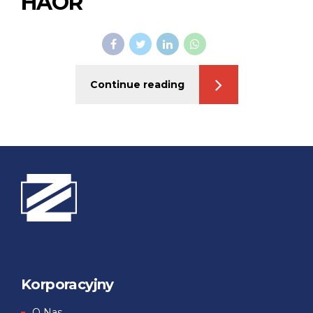
HAOR
Continue reading
Korporacyjny
О Nas