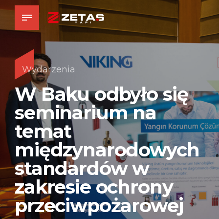
Wydarzenia
W Baku odbyło się
seminarium na
temat
międzynarodowych
standardów w
zakresie ochrony
przeciwpożarowej