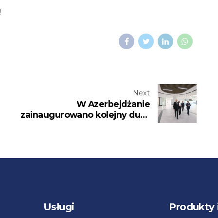
!
Next
W Azerbejdżanie
zainaugurowano kolejny duży
ł
projekt
Usługi
Produkty 