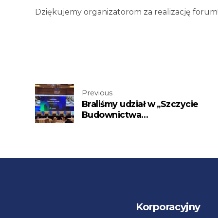
Dziękujemy organizatorom za realizację forum
Previous
Braliśmy udział w „Szczycie
Budownictwa
Zrównoważonego”, który odby
się w Azerbejdżanie
Korporacyjny