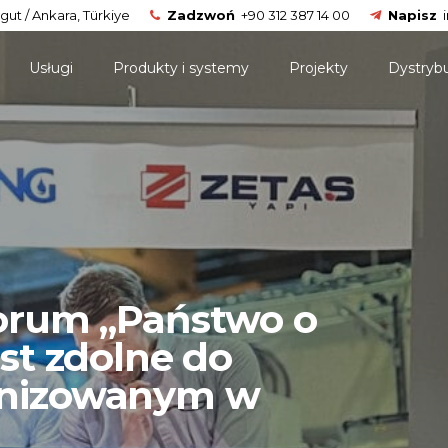
gut / Ankara, Türkiye
Zadzwoń
+90 312 387 14 00
Napisz
Usługi
Produkty i systemy
Projekty
Dystryb
forum „Państwo o
est zdolne do
anizowanym w