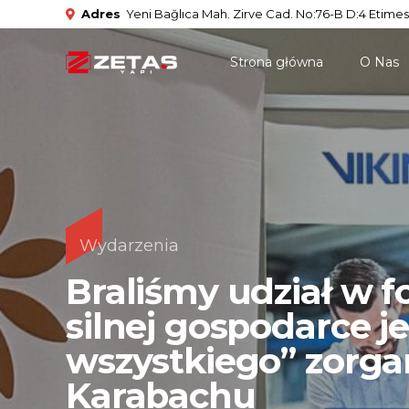
Adres
Yeni Bağlıca Mah. Zirve Cad. No:76-B D:4 Etimes
Strona główna
О Nas
Wydarzenia
Braliśmy udział w 
silnej gospodarce j
wszystkiego” zorg
Karabachu