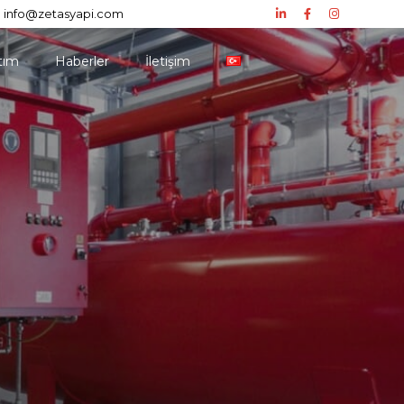
info@zetasyapi.com
tım
Haberler
İletişim