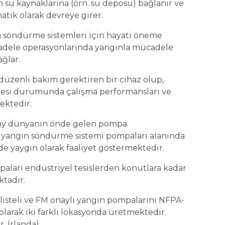
 su kaynaklarına (örn. su deposu) bağlanır ve
ik olarak devreye girer.
 söndürme sistemleri için hayati öneme
cadele operasyonlarında yangınla mücadele
ağlar.
düzenli bakım gerektiren bir cihaz olup,
mesi durumunda çalışma performansları ve
mektedir.
y dünyanın önde gelen pompa
p, yangın söndürme sistemi pompaları alanında
de yaygın olarak faaliyet göstermektedir.
arı endüstriyel tesislerden konutlara kadar
ktadır.
isteli ve FM onaylı yangın pompalarını NFPA-
larak iki farklı lokasyonda üretmektedir.
, İrlanda).