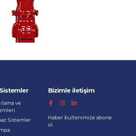
 Sistemler
Bizimle iletişim
gılama ve
temleri
Haber bültenimize abone
maz Sistemler
ol.
ompa