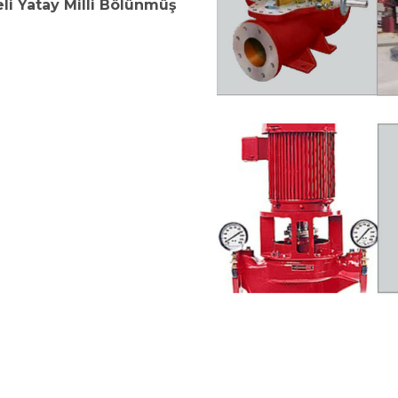
li Yatay Milli Bölünmüş