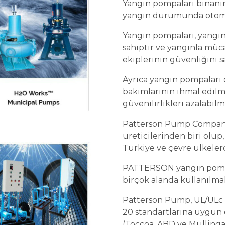
Yangın pompaları binanın
yangın durumunda otomat
Yangın pompaları, yangın
sahiptir ve yangınla mü
ekiplerinin güvenliğini s
Ayrıca yangın pompaları 
bakımlarının ihmal edil
güvenilirlikleri azalabil
Patterson Pump Compan
üreticilerinden biri olu
Türkiye ve çevre ülkeler
PATTERSON yangın pompal
birçok alanda kullanılma
Patterson Pump, UL/ULc l
20 standartlarına uygun o
(Toccoa, ABD ve Mullingar