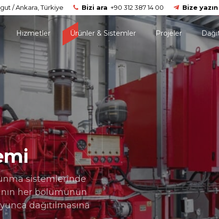
gut / Ankara, Türkiye
Bizi ara
+90 312 387 14 00
Bize yazın
Hizmetler
Ürünler & Sistemler
Projeler
Dağı
GIN
emi
runma sistemlerinde
anın her bölümünün
oyunca dağıtılmasına