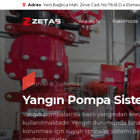
Adres
Yeni Bağlıca Mah. Zirve Cad. No:76-B D:4 Etimes
Ana sayfa
Hakkımızda
YAN
Ürünler & Sistemler
Yangın Pompa Sist
Yangın pompaları su bazlı yangından ko
kullanılmaktadır. Yangın durumunda bin
korunması için suyun sprinkler sistemi b
yardımcı olurlar.