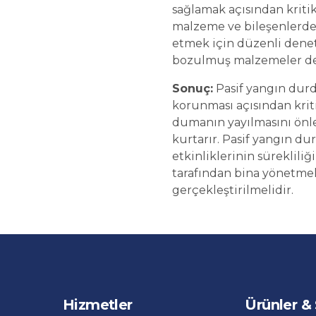
sağlamak açısından kriti
malzeme ve bileşenlerdek
etmek için düzenli denet
bozulmuş malzemeler derh
Sonuç:
Pasif yangın durd
korunması açısından krit
dumanın yayılmasını önle
kurtarır. Pasif yangın d
etkinliklerinin sürekliliğ
tarafından bina yönetmel
gerçekleştirilmelidir.
Hizmetler
Ürünler &