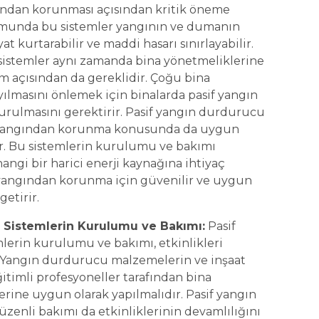
gından korunması açısından kritik öneme
rumunda bu sistemler yangının ve dumanın
t kurtarabilir ve maddi hasarı sınırlayabilir.
sistemler aynı zamanda bina yönetmeliklerine
 açısından da gereklidir. Çoğu bina
yılmasını önlemek için binalarda pasif yangın
rulmasını gerektirir. Pasif yangın durdurucu
 yangından korunma konusunda da uygun
r. Bu sistemlerin kurulumu ve bakımı
angi bir harici enerji kaynağına ihtiyaç
 yangından korunma için güvenilir ve uygun
getirir.
 Sistemlerin Kurulumu ve Bakımı:
Pasif
erin kurulumu ve bakımı, etkinlikleri
. Yangın durdurucu malzemelerin ve inşaat
ğitimli profesyoneller tarafından bina
erine uygun olarak yapılmalıdır. Pasif yangın
zenli bakımı da etkinliklerinin devamlılığını