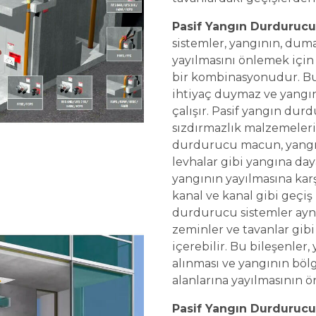
Pasif Yangın Durdurucu
sistemler, yangının, dum
yayılmasını önlemek için
bir kombinasyonudur. Bu 
ihtiyaç duymaz ve yangını
çalışır. Pasif yangın dur
sızdırmazlık malzemeleri
durdurucu macun, yangı
levhalar gibi yangına day
yangının yayılmasına karş
kanal ve kanal gibi geçiş 
durdurucu sistemler aynı
zeminler ve tavanlar gib
içerebilir. Bu bileşenler,
alınması ve yangının böl
alanlarına yayılmasının ö
Pasif Yangın Durdurucu