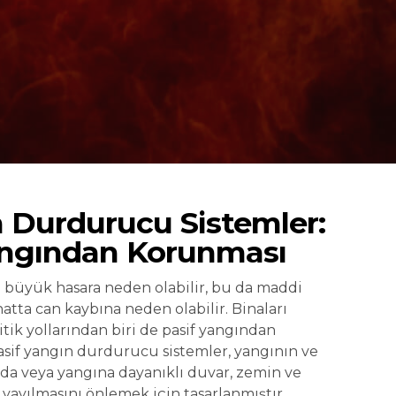
n Durdurucu Sistemler:
angından Korunması
 büyük hasara neden olabilir, bu da maddi
hatta can kaybına neden olabilir. Binaları
ik yollarından biri de pasif yangından
asif yangın durdurucu sistemler, yangının ve
da veya yangına dayanıklı duvar, zemin ve
yayılmasını önlemek için tasarlanmıştır.