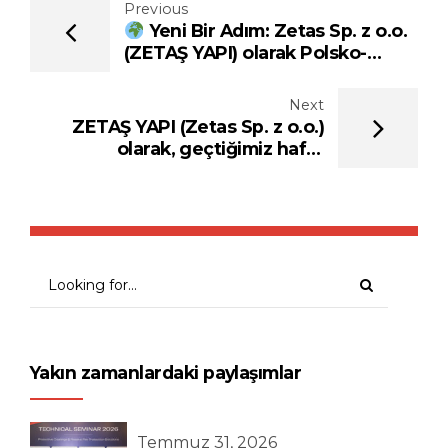
Previous
Yeni Bir Adım: Zetas Sp. z o.o.
(ZETAŞ YAPI) olarak Polsko-
Ukraińska Izba Gospodarcza
Üyesiyiz!
Next
ZETAŞ YAPI (Zetas Sp. z o.o.)
olarak, geçtiğimiz hafta
Polonya’da düzenlenen önemli
bir toplantıya katılmaktan onur
duyduk.
Yakın zamanlardaki paylaşımlar
Temmuz 31, 2026