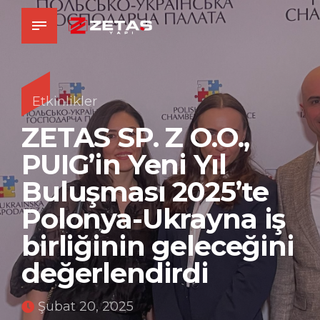
Etkinlikler
ZETAS SP. Z O.O.,
PUIG’in Yeni Yıl
Buluşması 2025’te
Polonya-Ukrayna iş
birliğinin geleceğini
değerlendirdi
Şubat 20, 2025