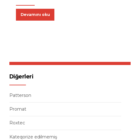
Devamını oku
Diğerleri
Patterson
Promat
Roxtec
Kateqorize edilmemiş