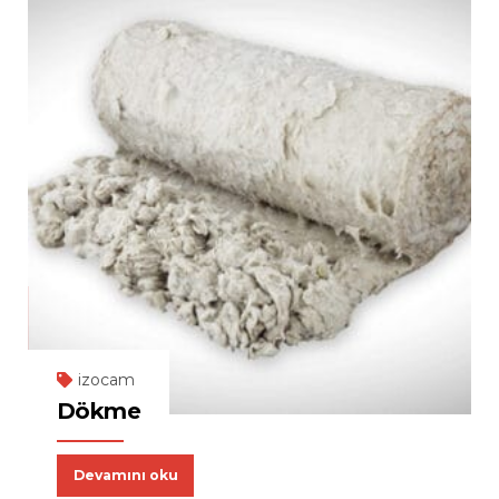
izocam
Dökme
Devamını oku