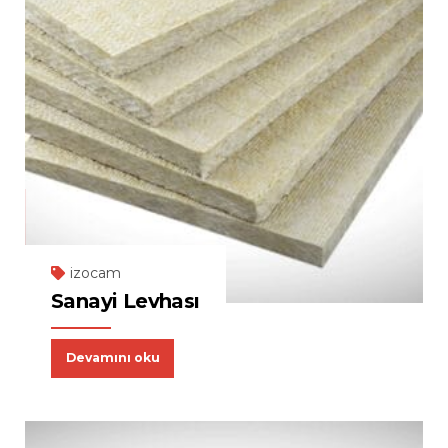
izocam
Sanayi Levhası
Devamını oku