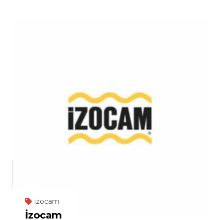
izocam
İzocam