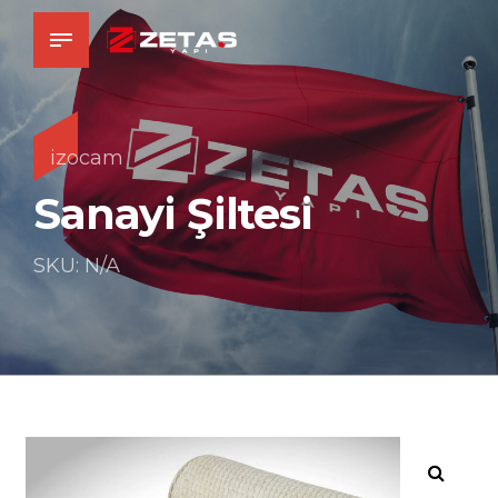
izocam
Sanayi Şiltesi
SKU: N/A