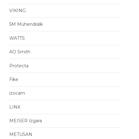
VIKING
5M Mühendislik
WATTS
AO Smith
Protecta
Fike
izocam
LINK
MEISER İzgara
METUSAN