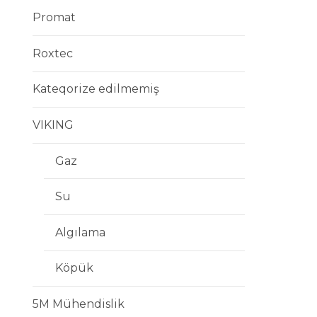
Promat
Roxtec
Kateqorize edilmemiş
VIKING
Gaz
Su
Algılama
Köpük
5M Mühendislik