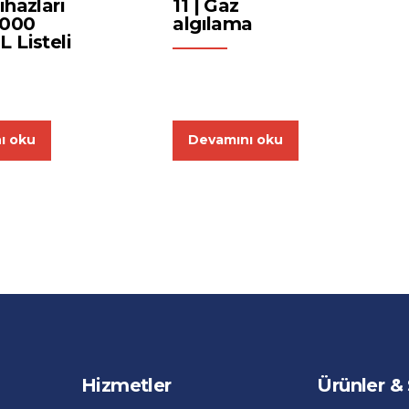
ihazları
11 | Gaz
0000
algılama
 Listeli
ı oku
Devamını oku
Hizmetler
Ürünler &