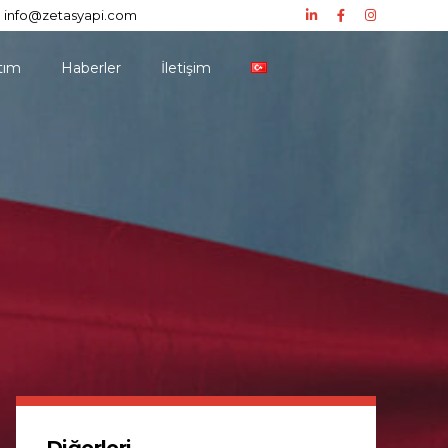
info@zetasyapi.com
tım
Haberler
İletişim
Diğerleri