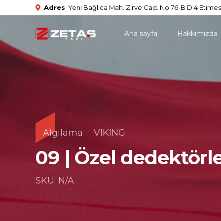
Adres
Yeni Bağlıca Mah. Zirve Cad. No:76-B D:4 Etimes
Ana sayfa
Hakkımızda
Algılama
VIKING
09 | Özel dedektörl
SKU: N/A