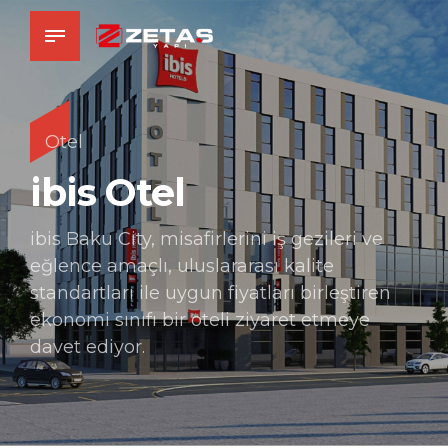
Otel
ibis Otel
ibis Baku City, misafirlerini iş gezileri ve
eğlence amaçlı, uluslararası kalite
standartları ile uygun fiyatları birleştiren
ekonomi sınıfı bir oteli ziyaret etmeye
davet ediyor.